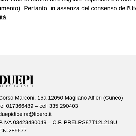
cumento). Pertanto, in assenza del consenso dell’Ute
ità.
Corso Marconi, 15a 12050 Magliano Alfieri (Cuneo)
tel 017366489 – cell 335 290403
duepidipeira@libero.it
P.IVA 03423480049 – C.F. PRELRS87T12L219U
CN-289677