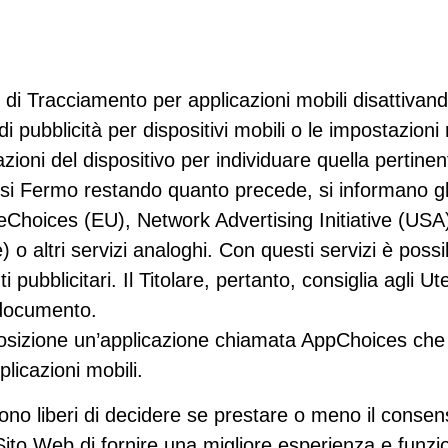
 di Tracciamento per applicazioni mobili disattivand
di pubblicità per dispositivi mobili o le impostazioni
ioni del dispositivo per individuare quella pertinen
ssi Fermo restando quanto precede, si informano gli U
eChoices (EU), Network Advertising Initiative (USA)
altri servizi analoghi. Con questi servizi è possib
ubblicitari. Il Titolare, pertanto, consiglia agli Utent
e documento.
sposizione un’applicazione chiamata AppChoices che a
licazioni mobili.
no liberi di decidere se prestare o meno il consenso
o Web di fornire una migliore esperienza e funzion